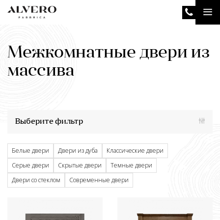
Перейти
Tog
к
основному
nav
содержанию
Межкомнатные двери из
массива
Выберите фильтр
Белые двери
Двери из дуба
Классические двери
Серые двери
Скрытые двери
Темные двери
Двери со стеклом
Современные двери