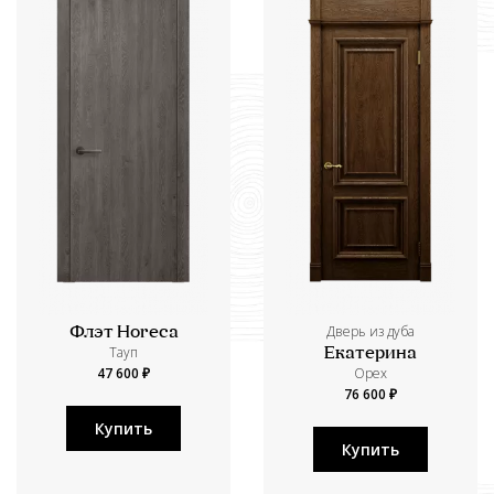
Дверь из дуба
Флэт Horeca
Тауп
Екатерина
47 600 ₽
Орех
76 600 ₽
Купить
Купить