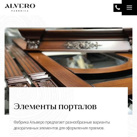
Перейти
Tog
к
основному
nav
содержанию
Элементы порталов
Фабрика Альверо предлагает разнообразные варианты
декоративных элементов для оформления проемов.