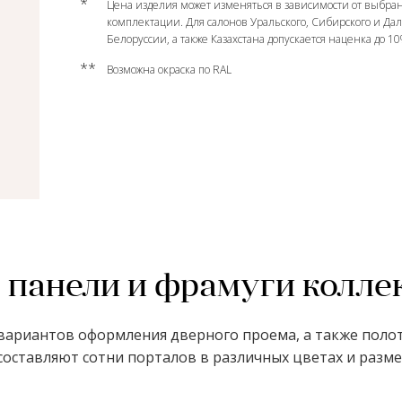
*
Цена изделия может изменяться в зависимости от выбран
комплектации. Для салонов Уральского, Сибирского и Да
Белоруссии, а также Казахстана допускается наценка до 1
**
Возможна окраска по RAL
 панели и фрамуги колле
ариантов оформления дверного проема, а также полот
оставляют сотни порталов в различных цветах и размер