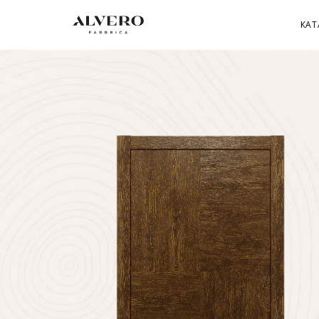
Перейти
к
КА
основному
содержанию